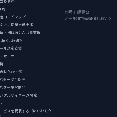
立ち資料
相談
代表:
山原慎也
推進ロードマップ
メール:
info@ai-gallery.jp
向けAI活用定着支援
体・団体向けAI共創支援
ude Code研修
ツール選定支援
・セミナー
開発
自動化LP一覧
アバター受付開発
アバター接客開発
デジタルサイネージ開発
R
サービスを掲載する（forBizカタ
）