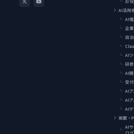
└
お役
AI活用
└
AI
└
企業
└
自治
└
Cla
└
AI
└
研修
└
AI
└
受付
└
AI
└
AI
└
AI
掲載・P
AI
└
ログ