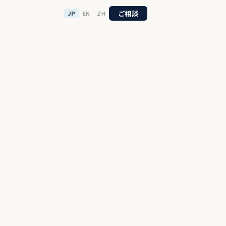
ご相談
JP
EN
ZH
1
全工程
作品
成プロダクト
一括対応
大学生
社会人
エンジニア