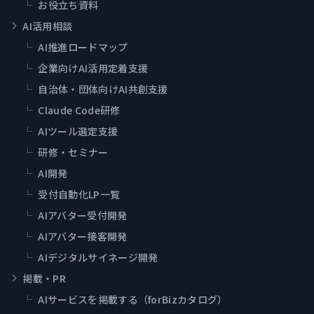
└
お役立ち資料
AI活用相談
└
AI推進ロードマップ
└
企業向けAI活用定着支援
└
自治体・団体向けAI共創支援
└
Claude Code研修
└
AIツール選定支援
└
研修・セミナー
└
AI開発
└
受付自動化LP一覧
└
AIアバター受付開発
└
AIアバター接客開発
└
AIデジタルサイネージ開発
掲載・PR
└
AIサービスを掲載する（forBizカタログ）