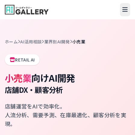
コンテンツへスキップ
ホーム
AI活用相談
業界別AI開発
小売業
RETAIL AI
小売業
向けAI開発
店舗DX・顧客分析
店舗運営をAIで効率化。
人流分析、需要予測、在庫最適化、顧客分析を実
現。