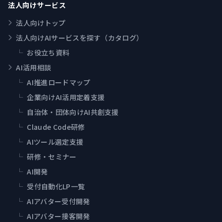
法人向けサービス
法人向けトップ
法人向けAIサービスを探す（カタログ）
└
お役立ち資料
AI活用相談
└
AI推進ロードマップ
└
企業向けAI活用定着支援
└
自治体・団体向けAI共創支援
└
Claude Code研修
└
AIツール選定支援
└
研修・セミナー
└
AI開発
└
受付自動化LP一覧
└
AIアバター受付開発
└
AIアバター接客開発