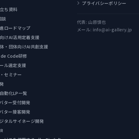
プライバシーポリシー
立ち資料
相談
代表:
山原慎也
推進ロードマップ
メール:
info@ai-gallery.jp
向けAI活用定着支援
体・団体向けAI共創支援
ude Code研修
ツール選定支援
・セミナー
開発
自動化LP一覧
アバター受付開発
アバター接客開発
デジタルサイネージ開発
R