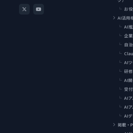
グ）
└
お役
AI活用
└
AI
└
企業
└
自治
└
Cla
└
AI
└
研修
└
AI
└
受付
└
AI
└
AI
└
AI
掲載・P