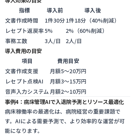
導入効果の目安
指標
導入前
導入後
文書作成時間
1件30分
1件18分（40%削減）
レセプト返戻率
5%
2%（60%削減）
事務工数
3人/日
2人/日
導入費用の目安
項目
費用目安
文書作成支援
月額5〜20万円
レセプト点検AI
月額3〜15万円
音声入力システム
月額2〜10万円
事例4：病床管理AIで入退院予測とリソース最適化
病床稼働率の最適化は、病院経営の重要課題で
す。AIによる需要予測で、より効率的な運営が可
能になります。