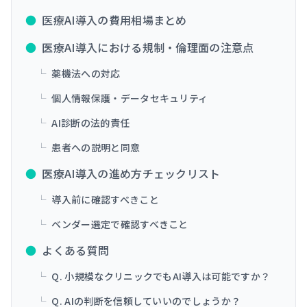
●
医療AI導入の費用相場まとめ
●
医療AI導入における規制・倫理面の注意点
└
薬機法への対応
└
個人情報保護・データセキュリティ
└
AI診断の法的責任
└
患者への説明と同意
●
医療AI導入の進め方チェックリスト
└
導入前に確認すべきこと
└
ベンダー選定で確認すべきこと
●
よくある質問
└
Q. 小規模なクリニックでもAI導入は可能ですか？
└
Q. AIの判断を信頼していいのでしょうか？