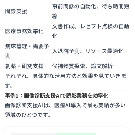
事前問診の自動化、待ち時間短
問診支援
縮
文書作成、レセプト点検の自動
医療事務効率化
化
病床管理・需要予
入退院予測、リソース最適化
測
創薬・研究支援
候補物質探索、論文解析
それぞれ、具体的な活用方法と効果を見ていきま
す。
事例1：画像診断支援AIで読影業務を効率化
画像診断支援AIは、医療AI導入で最も実績が多い
領域のひとつです。