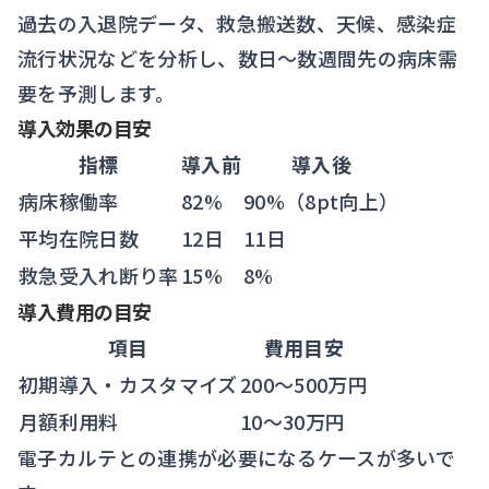
過去の入退院データ、救急搬送数、天候、感染症
流行状況などを分析し、数日〜数週間先の病床需
要を予測します。
導入効果の目安
指標
導入前
導入後
病床稼働率
82%
90%（8pt向上）
平均在院日数
12日
11日
救急受入れ断り率
15%
8%
導入費用の目安
項目
費用目安
初期導入・カスタマイズ
200〜500万円
月額利用料
10〜30万円
電子カルテとの連携が必要になるケースが多いで