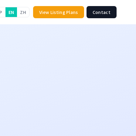
P
EN
ZH
View Listing Plans
Contact