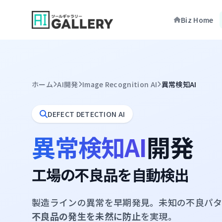
Skip to content
Biz Home
ホーム
AI開発
Image Recognition AI
異常検知AI
DEFECT DETECTION AI
異常検知AI
開発
工場の不良品を自動検出
製造ラインの異常を早期発見。未知の不良パタ
不良品の発生を未然に防止
を実現。