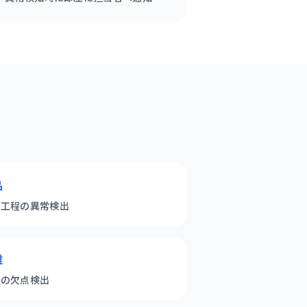
品
造工程の異常検出
維
物の欠点検出