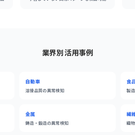
業界別 活用事例
自動車
食
溶接品質の異常検知
製
金属
繊
鋳造・鍛造の異常検知
織