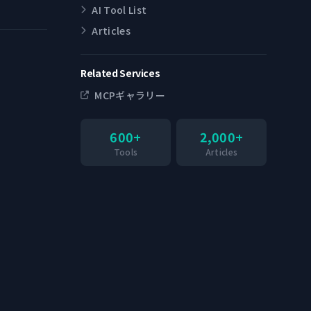
AI Tool List
Articles
Related Services
MCPギャラリー
600+
2,000+
Tools
Articles