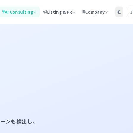
AI Consulting
Listing & PR
Company
J
ーンも検出し、