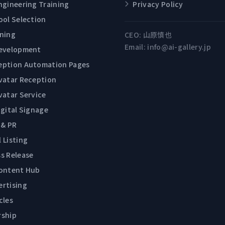
ngineering Training
Privacy Policy
ool Selection
ining
CEO:
山原慎也
Email:
info@ai-gallery.jp
Development
eption Automation Pages
Avatar Reception
vatar Service
igital Signage
 & PR
 Listing
s Release
Content Hub
ertising
cles
rship