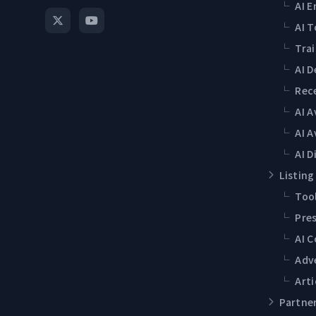
└
AI E
└
AI T
└
Tra
└
AI 
└
Rec
└
AI 
└
AI A
└
AI D
Listing
└
Tool
└
Pres
└
AI 
└
Adv
└
Arti
Partne