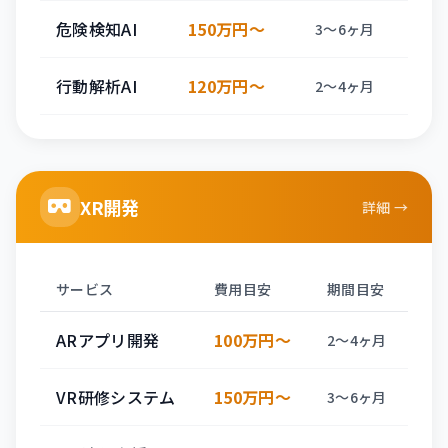
危険検知AI
150万円〜
3〜6ヶ月
行動解析AI
120万円〜
2〜4ヶ月
XR開発
詳細 →
サービス
費用目安
期間目安
ARアプリ開発
100万円〜
2〜4ヶ月
VR研修システム
150万円〜
3〜6ヶ月