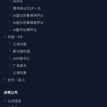
└
AI开发
└
接待自动化LP一览
└
AI虚拟形象接待开发
└
AI虚拟形象接客开发
└
AI数字标牌开发
刊登・PR
└
工具刊登
└
新闻稿刊登
└
AI内容中心
└
广告菜单
└
实用文章
合作・采访
运营公司
公司信息