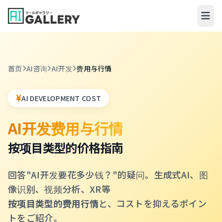
跳转到内容
首页
AI咨询
AI开发
费用与行情
AI DEVELOPMENT COST
AI开发费用与行情
按项目类型的价格指南
回答"AI开发要花多少钱？"的疑问。生成式AI、图
像识别、视频分析、XR等
按项目类型的费用行情
と、コストを抑えるポイン
トをご紹介。