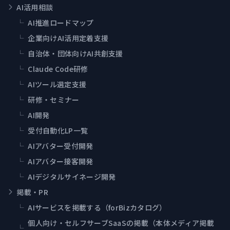
AI活用相談
└
AI推進ロードマップ
└
企業向けAI活用定着支援
└
自治体・団体向けAI共創支援
└
Claude Code研修
└
AIツール選定支援
└
研修・セミナー
└
AI開発
└
受付自動化LP一覧
└
AIアバター受付開発
└
AIアバター接客開発
└
AIデジタルサイネージ開発
掲載・PR
└
AIサービスを掲載する（forBizカタログ）
個人向け・セルフサーブSaaSの掲載（本体メディア掲載
└